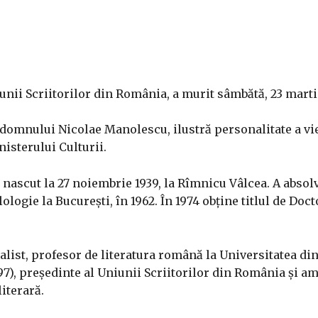
unii Scriitorilor din România, a murit sâmbătă, 23 martie
 domnului Nicolae Manolescu, ilustră personalitate a vie
isterului Culturii.
ascut la 27 noiembrie 1939, la Rîmnicu Vâlcea. A absolv
ologie la București, în 1962. În 1974 obține titlul de Doct
jurnalist, profesor de literatura română la Universitatea di
, președinte al Uniunii Scriitorilor din România și a
iterară.