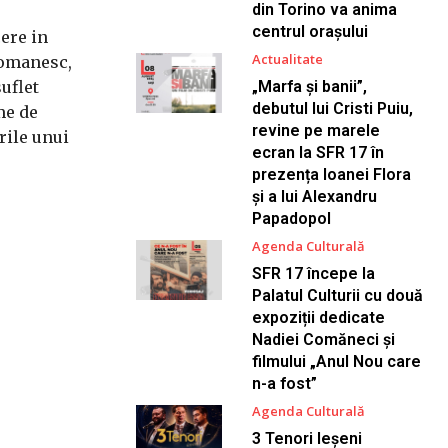
din Torino va anima
centrul orașului
cere in
Actualitate
romanesc,
suflet
„Marfa și banii”,
debutul lui Cristi Puiu,
sme de
revine pe marele
rile unui
ecran la SFR 17 în
prezența Ioanei Flora
și a lui Alexandru
Papadopol
Agenda Culturală
SFR 17 începe la
Palatul Culturii cu două
expoziții dedicate
Nadiei Comăneci și
filmului „Anul Nou care
n-a fost”
Agenda Culturală
3 Tenori Ieșeni