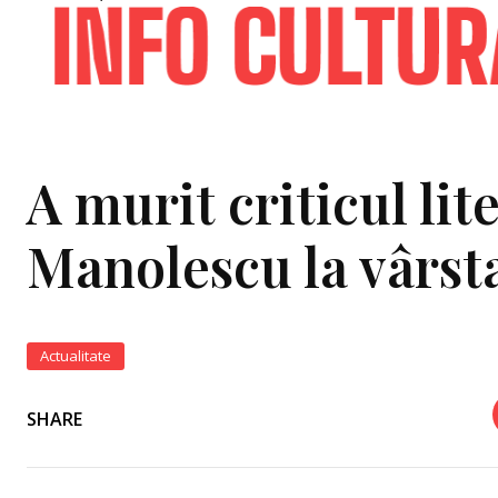
A murit criticul lit
Manolescu la vârsta
Actualitate
SHARE