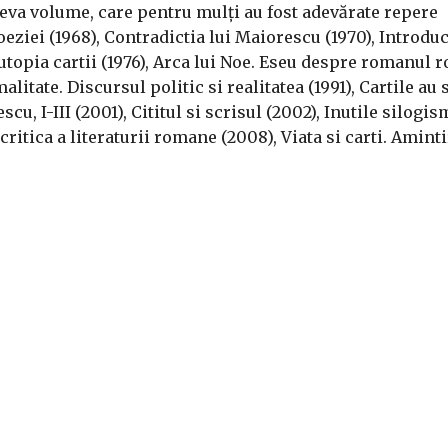
eva volume, care pentru mulți au fost adevărate repere
eziei (1968), Contradictia lui Maiorescu (1970), Introdu
topia cartii (1976), Arca lui Noe. Eseu despre romanul 
alitate. Discursul politic si realitatea (1991), Cartile au 
cu, I-III (2001), Cititul si scrisul (2002), Inutile silogi
critica a literaturii romane (2008), Viata si carti. Aminti