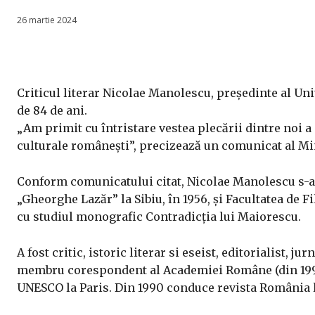
26 martie 2024
Criticul literar Nicolae Manolescu, președinte al Uni
de 84 de ani.
„Am primit cu întristare vestea plecării dintre noi a
culturale românești”, precizează un comunicat al Min
Conform comunicatului citat, Nicolae Manolescu s-a n
„Gheorghe Lazăr” la Sibiu, în 1956, și Facultatea de Fil
cu studiul monografic Contradicția lui Maiorescu.
A fost critic, istoric literar si eseist, editorialist, 
membru corespondent al Academiei Române (din 1997)
UNESCO la Paris. Din 1990 conduce revista România l