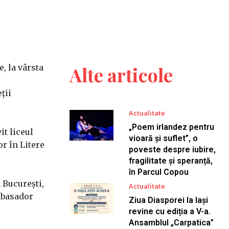
, la vârsta
Alte articole
ții
Actualitate
„Poem irlandez pentru
it liceul
vioară și suflet”, o
or în Litere
poveste despre iubire,
fragilitate și speranță,
în Parcul Copou
n București,
Actualitate
mbasador
Ziua Diasporei la Iași
revine cu ediția a V-a.
Ansamblul „Carpatica”