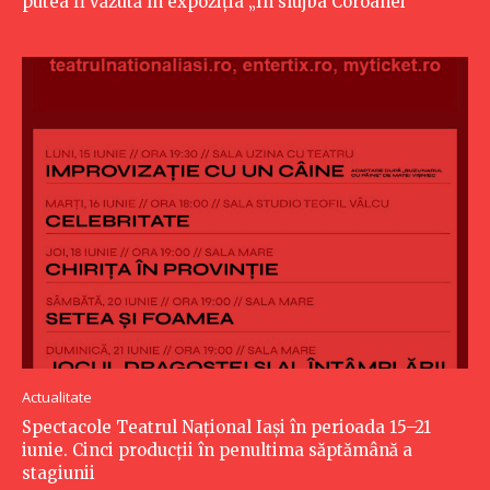
putea fi văzută în expoziția „În slujba Coroanei”
Actualitate
Spectacole Teatrul Național Iași în perioada 15–21
iunie. Cinci producții în penultima săptămână a
stagiunii