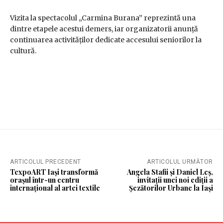
Vizita la spectacolul „Carmina Burana” reprezintă una
dintre etapele acestui demers, iar organizatorii anunță
continuarea activităților dedicate accesului seniorilor la
cultură.
ARTICOLUL PRECEDENT
ARTICOLUL URMĂTOR
TexpoART Iași transformă
Angela Stafii și Daniel Leș,
orașul într-un centru
invitații unei noi ediții a
internațional al artei textile
Șezătorilor Urbane la Iași