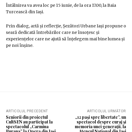
Întâlnirea va avea loc pe 15 iunie, de la ora 17.00, la Baia
Turcească din Iași.
Prin dialog, artă și reflecție, Șezători Urbane Iași propune o
seară dedicată întrebărilor care ne însoțesc și
experiențelor care ne ajută să înțelegem mai bine lumea și
pe noi înșine.
ARTICOLUL PRECEDENT
ARTICOLUL URMĂTOR
Seniorii din proiectul
„12 pași spre libertate”, un
CultSEN au participat la
spectacol despre curaj și
spectacolul „Carmina
memoria unei generații, la
Burana” la Opera din Iași
Ateneul Național din Iași