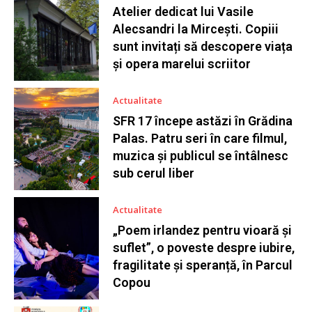
Atelier dedicat lui Vasile
Alecsandri la Mircești. Copiii
sunt invitați să descopere viața
și opera marelui scriitor
Actualitate
SFR 17 începe astăzi în Grădina
Palas. Patru seri în care filmul,
muzica și publicul se întâlnesc
sub cerul liber
Actualitate
„Poem irlandez pentru vioară și
suflet”, o poveste despre iubire,
fragilitate și speranță, în Parcul
Copou