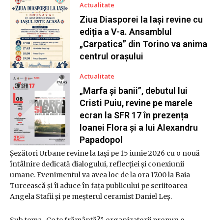
Actualitate
Ziua Diasporei la Iași revine cu
ediția a V-a. Ansamblul
„Carpatica” din Torino va anima
centrul orașului
Actualitate
„Marfa și banii”, debutul lui
Cristi Puiu, revine pe marele
ecran la SFR 17 în prezența
Ioanei Flora și a lui Alexandru
Papadopol
Șezători Urbane revine la Iași pe 15 iunie 2026 cu o nouă
întâlnire dedicată dialogului, reflecției și conexiunii
umane. Evenimentul va avea loc de la ora 17.00 la Baia
Turcească și îi aduce în fața publicului pe scriitoarea
Angela Stafii și pe meșterul ceramist Daniel Leș.
Sub tema „Ce te frământă?”, organizatorii propun o