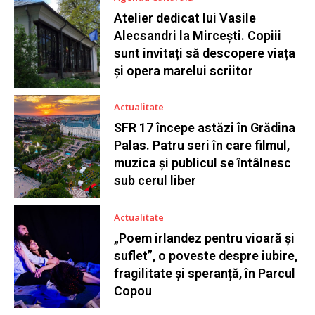
Atelier dedicat lui Vasile
Alecsandri la Mircești. Copiii
sunt invitați să descopere viața
și opera marelui scriitor
Actualitate
SFR 17 începe astăzi în Grădina
Palas. Patru seri în care filmul,
muzica și publicul se întâlnesc
sub cerul liber
Actualitate
„Poem irlandez pentru vioară și
suflet”, o poveste despre iubire,
fragilitate și speranță, în Parcul
Copou