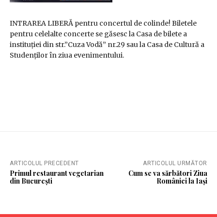
INTRAREA LIBERĂ pentru concertul de colinde! Biletele
pentru celelalte concerte se găsesc la Casa de bilete a
instituției din str.”Cuza Vodă” nr.29 sau la Casa de Cultură a
Studenților în ziua evenimentului.
ARTICOLUL PRECEDENT
ARTICOLUL URMĂTOR
Primul restaurant vegetarian
Cum se va sărbători Ziua
din București
României la Iași