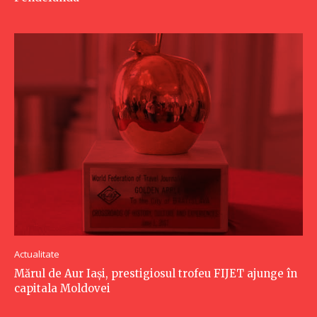
Actualitate
Mărul de Aur Iași, prestigiosul trofeu FIJET ajunge în
capitala Moldovei