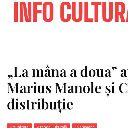
„La mâna a doua” aj
Marius Manole și 
distribuție
Actualitate
Agenda Culturală
Eveniment