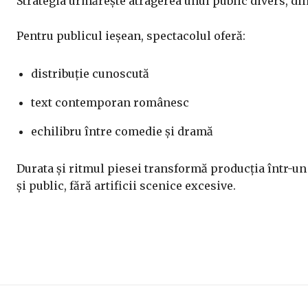
Strategia urmărește atragerea unui public divers, dinc
Pentru publicul ieșean, spectacolul oferă:
distribuție cunoscută
text contemporan românesc
echilibru între comedie și dramă
Durata și ritmul piesei transformă producția într-un 
și public, fără artificii scenice excesive.