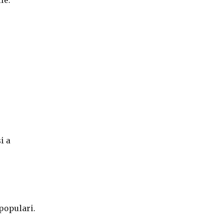
le.
i a
populari.