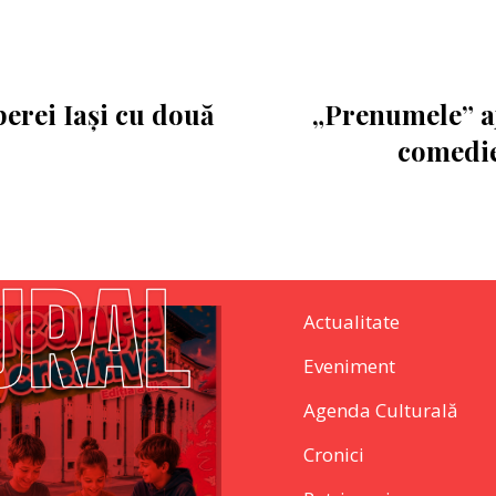
perei Iași cu două
„Prenumele” aj
comedie
Actualitate
Eveniment
Agenda Culturală
Cronici