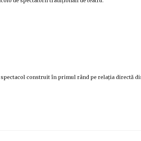
olo de spectatorii tradiționali de teatru.
spectacol construit în primul rând pe relația directă di