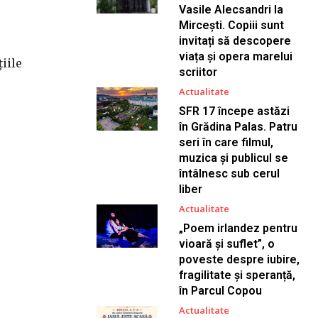
Vasile Alecsandri la
Mircești. Copiii sunt
invitați să descopere
viața și opera marelui
iile
scriitor
Actualitate
SFR 17 începe astăzi
în Grădina Palas. Patru
seri în care filmul,
muzica și publicul se
întâlnesc sub cerul
liber
Actualitate
„Poem irlandez pentru
vioară și suflet”, o
poveste despre iubire,
fragilitate și speranță,
în Parcul Copou
Actualitate