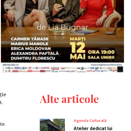
ție
Alte articole
n,
Agenda Culturală
te.
Atelier dedicat lui