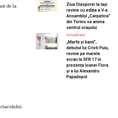
Ziua Diasporei la Iași
nt de la
revine cu ediția a V-a.
Ansamblul „Carpatica”
din Torino va anima
centrul orașului
Actualitate
„Marfa și banii”,
debutul lui Cristi Puiu,
revine pe marele
ecran la SFR 17 în
prezența Ioanei Flora
și a lui Alexandru
Papadopol
ctacolului.