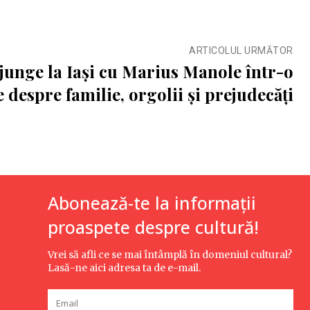
ARTICOLUL URMĂTOR
unge la Iași cu Marius Manole într-o
 despre familie, orgolii și prejudecăți
Abonează-te la informații
proaspete despre cultură!
Vrei să afli ce se mai întâmplă în domeniul cultural?
Lasă-ne aici adresa ta de e-mail.