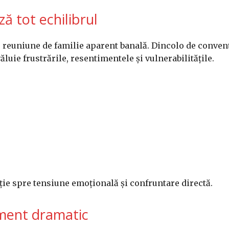
ză tot echilibrul
o reuniune de familie aparent banală. Dincolo de convenț
ăluie frustrările, resentimentele și vulnerabilitățile.
ție spre tensiune emoțională și confruntare directă.
ument dramatic