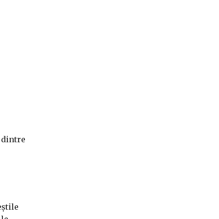
 dintre
știle