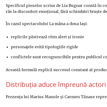
Specificul pieselor scrise de Lia Bugnar constă în c
râs la disconfort emoțional, fără schimbări bruște de
În cazul spectacolului La mâna a doua Iași:
replicile păstrează ritm alert și ironie
personajele evită tipologiile rigide
conflictele sunt recognoscibile pentru publicul
Această formulă explică succesul constant al producț
Distribuția aduce împreună actori c
Prezența lui Marius Manole și Carmen Tănase reprezi