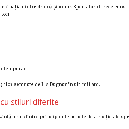
ombinația dintre dramă și umor. Spectatorul trece consta
 ton.
 contemporan
iilor semnate de Lia Bugnar în ultimii ani.
u stiluri diferite
ntă unul dintre principalele puncte de atracție ale spe