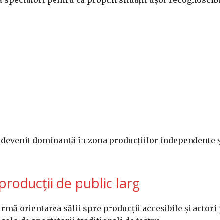
ă spectatori pentru că propun situații ușor recognoscibi
 devenit dominantă în zona producțiilor independente ș
producții de public larg
mă orientarea sălii spre producții accesibile și actori 