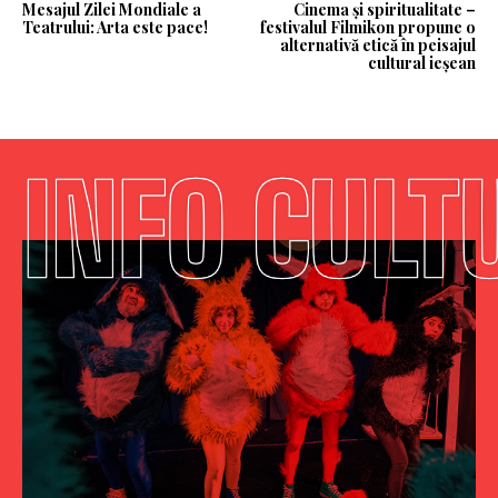
Mesajul Zilei Mondiale a
Cinema și spiritualitate –
Teatrului: Arta este pace!
festivalul Filmikon propune o
alternativă etică în peisajul
cultural ieșean