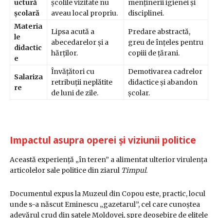
uctură
școlile vizitate nu
menținerii igienei și
școlară
aveau local propriu.
disciplinei.
Materia
Lipsa acută a
Predare abstractă,
le
abecedarelor și a
greu de înțeles pentru
didactic
hărților.
copiii de țărani.
e
Învățători cu
Demotivarea cadrelor
Salariza
retribuții neplătite
didactice și abandon
re
de luni de zile.
școlar.
Impactul asupra operei și viziunii politice
Această experiență „în teren” a alimentat ulterior virulența
articolelor sale politice din ziarul
Timpul
.
Documentul expus la Muzeul din Copou este, practic, locul
unde s-a născut Eminescu „gazetarul”, cel care cunoștea
adevărul crud din satele Moldovei, spre deosebire de elitele