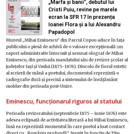
„Marfa și banii”, debutul lui
Cristi Puiu, revine pe marele
ecran la SFR 17 în prezența
Ioanei Flora și a lui Alexandru
Papadopol
Muzeul „Mihai Eminescu” din Parcul Copou aduce în fața
publicului o piesă de arhivă de o valoare excepțională: un
raport administrativ întocmit și semnat olograf de Mihai
Eminescu, din perioada mandatului său de revizor școlar al
județelor Iași și Vaslui (1875–1876). Dincolo de fiorul estetic
al scrierii de mână a poetului, documentul reprezintă o
radiografie dură și precisă a sistemului de învățământ
moldav din perioada post-Unire.
Eminescu, funcționarul riguros al statului
Perioada revizoratului (septembrie 1875 – iunie 1876) este
adesea eclipsată de activitatea literară a lui Mihai Eminescu,
însă ea reprezintă momentul în care poetul a luat contact
direct cu „România profundă”. Numit în funcție de Titu