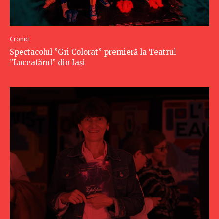
Cronici
Spectacolul ”Gri Colorat” premieră la Teatrul
”Luceafărul” din Iași