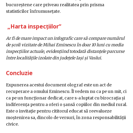
bucureștene care priveau realitatea prin prisma
statisticilor înfrumusețate.
„Harta inspecțiilor”
Ar fi de mare impact un infografic care să compare numărul
de școli vizitate de Mihai Eminescu în doar 10 luni cu media
inspecțiilor actuale, evidențiind totodată distanțele parcurse
între localitățile izolate din județele Iași și Vaslui.
Concluzie
Expunerea acestui document olograf este un act de
recuperare a omului Eminescu. Îl vedem nu ca pe un mit, ci
ca pe un funcționar dedicat, care s-a luptat cu birocrația și
indiferența pentru a oferi o șansă copiilor din mediul rural.
Este o invitație pentru cititorul educat să reevalueze
moștenirea sa, dincolo de versuri, în zona responsabilității
civice.