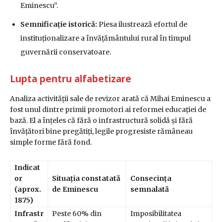
Eminescu”.
Semnificație istorică:
Piesa ilustrează efortul de
instituționalizare a învățământului rural în timpul
guvernării conservatoare.
Lupta pentru alfabetizare
Analiza activității sale de revizor arată că Mihai Eminescu a
fost unul dintre primii promotori ai reformei educației de
bază. El a înțeles că fără o infrastructură solidă și fără
învățători bine pregătiți, legile progresiste rămâneau
simple forme fără fond.
Indicat
or
Situația constatată
Consecința
(aprox.
de Eminescu
semnalată
1875)
Infrastr
Peste 60% din
Imposibilitatea