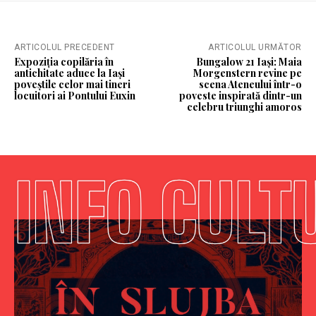
ARTICOLUL PRECEDENT
ARTICOLUL URMĂTOR
Expoziția copilăria în
Bungalow 21 Iași: Maia
antichitate aduce la Iași
Morgenstern revine pe
poveștile celor mai tineri
scena Ateneului într-o
locuitori ai Pontului Euxin
poveste inspirată dintr-un
celebru triunghi amoros