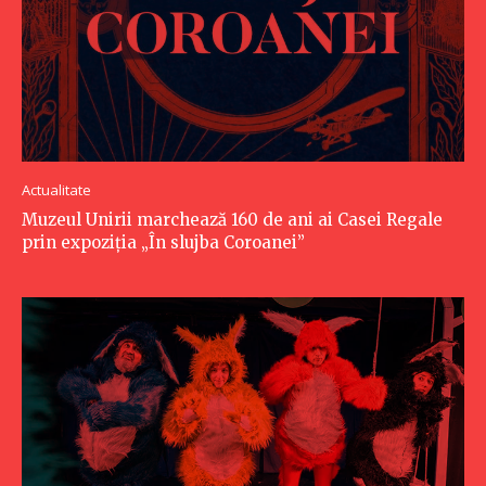
Actualitate
Muzeul Unirii marchează 160 de ani ai Casei Regale
prin expoziția „În slujba Coroanei”