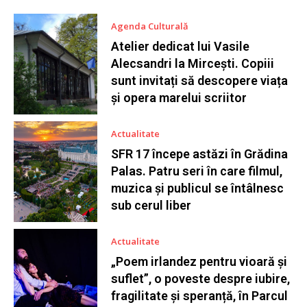
Agenda Culturală
Atelier dedicat lui Vasile
Alecsandri la Mircești. Copiii
sunt invitați să descopere viața
și opera marelui scriitor
Actualitate
SFR 17 începe astăzi în Grădina
Palas. Patru seri în care filmul,
muzica și publicul se întâlnesc
sub cerul liber
Actualitate
„Poem irlandez pentru vioară și
suflet”, o poveste despre iubire,
fragilitate și speranță, în Parcul