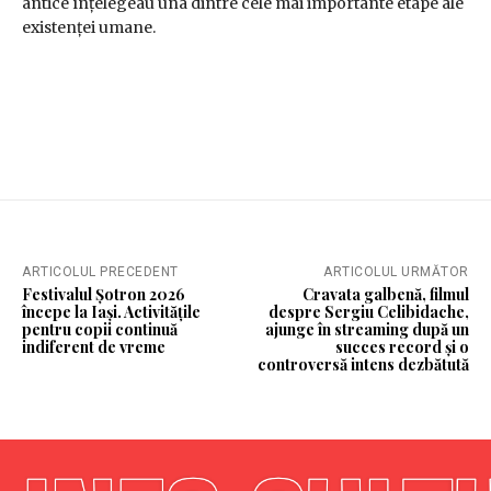
antice înțelegeau una dintre cele mai importante etape ale
existenței umane.
ARTICOLUL PRECEDENT
ARTICOLUL URMĂTOR
Festivalul Șotron 2026
Cravata galbenă, filmul
începe la Iași. Activitățile
despre Sergiu Celibidache,
pentru copii continuă
ajunge în streaming după un
indiferent de vreme
succes record și o
controversă intens dezbătută