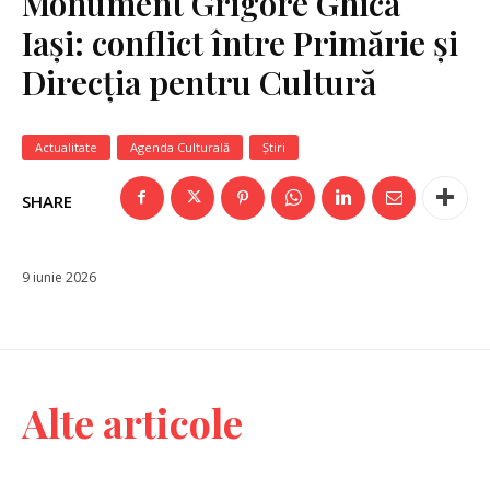
Monument Grigore Ghica
Iași: conflict între Primărie și
Direcția pentru Cultură
Actualitate
Agenda Culturală
Știri
SHARE
9 iunie 2026
Alte articole