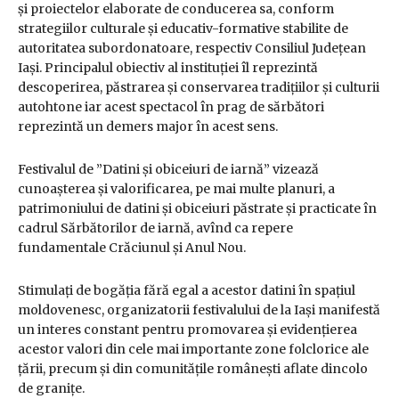
și proiectelor elaborate de conducerea sa, conform
strategiilor culturale și educativ-formative stabilite de
autoritatea subordonatoare, respectiv Consiliul Județean
Iași. Principalul obiectiv al instituției îl reprezintă
descoperirea, păstrarea și conservarea tradițiilor și culturii
autohtone iar acest spectacol în prag de sărbători
reprezintă un demers major în acest sens.
Festivalul de ”Datini și obiceiuri de iarnă” vizează
cunoaşterea şi valorificarea, pe mai multe planuri, a
patrimoniului de datini şi obiceiuri păstrate şi practicate în
cadrul Sărbătorilor de iarnă, avînd ca repere
fundamentale Crăciunul şi Anul Nou.
Stimulaţi de bogăţia fără egal a acestor datini în spaţiul
moldovenesc, organizatorii festivalului de la Iaşi manifestă
un interes constant pentru promovarea şi evidenţierea
acestor valori din cele mai importante zone folclorice ale
ţării, precum şi din comunităţile româneşti aflate dincolo
de graniţe.