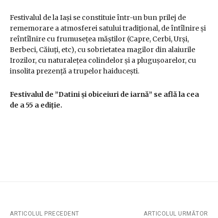
Festivalul de la Iaşi se constituie într-un bun prilej de
rememorare a atmosferei satului tradiţional, de întîlnire şi
reîntîlnire cu frumuseţea măştilor (Capre, Cerbi, Urşi,
Berbeci, Căiuţi, etc), cu sobrietatea magilor din alaiurile
Irozilor, cu naturaleţea colindelor şi a pluguşoarelor, cu
insolita prezenţă a trupelor haiduceşti.
Festivalul de ”Datini și obiceiuri de iarnă” se află la cea
de a 55 a ediție.
ARTICOLUL PRECEDENT
ARTICOLUL URMĂTOR