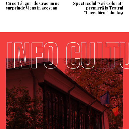
Cu ce Târguri de Crăciun ne
Spectacolul ”Gri Colorat”
surprinde Viena în acest an
premieră la Teatrul
”Luceafărul” din Iași