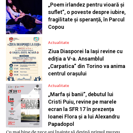
„Poem irlandez pentru vioară și
suflet”, o poveste despre iubire,
fragilitate și speranță, în Parcul
Copou
Actualitate
Ziua Diasporei la Iași revine cu
ediția a V-a. Ansamblul
„Carpatica” din Torino va anima
centrul orașului
Actualitate
„Marfa și banii”, debutul lui
Cristi Puiu, revine pe marele
ecran la SFR 17 în prezența
Ioanei Flora și a lui Alexandru
Papadopol
Cu mai bine de zece ani înainte să devină primul muzeu