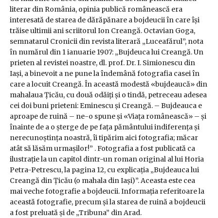
literar din România, opinia publică românească era
interesată de starea de dărăpănare a bojdeucii în care îşi
trăise ultimii ani scriitorul Ion Creangă. Octavian Goga,
semnatarul Cronicii din revista literară „Luceafărul”, nota
în numărul din 1 ianuarie 1907: „Bujdeuca lui Creangă. Un
prieten al revistei noastre, dl. prof. Dr. I. Simionescu din
Iași, a binevoit a ne pune la îndemână fotografia casei în
care a locuit Creangă. În această modestă «bujdeaucă» din
mahalaua Țicău, cu două odăiți și o tindă, petreceau adesea
cei doi buni prieteni: Eminescu și Creangă. – Bujdeauca e
aproape de ruină – ne-o spune și «Viața românească» – și
înainte de a o șterge de pe fața pământului indiferența și
nerecunoștința noastră, îi tipărim aici fotografia; măcar
atât să lăsăm urmașilor!” . Fotografia a fost publicată ca
ilustrație la un capitol dintr-un roman original al lui Horia
Petra-Petrescu, la pagina 12, cu explicația „Bujdeauca lui
Creangă din Țicău (o mahala din Iași)”. Aceasta este cea
mai veche fotografie a bojdeucii. Informația referitoare la
această fotografie, precum și la starea de ruină a bojdeucii
a fost preluată și de „Tribuna” din Arad.