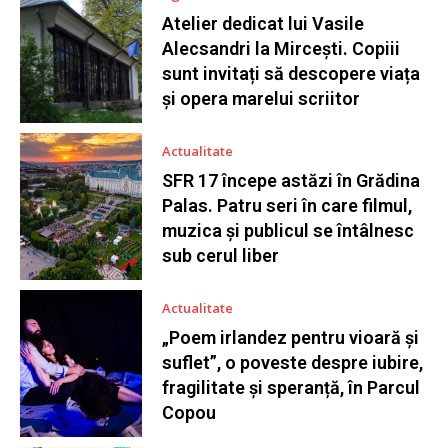
Atelier dedicat lui Vasile
Alecsandri la Mircești. Copiii
sunt invitați să descopere viața
și opera marelui scriitor
Actualitate
SFR 17 începe astăzi în Grădina
Palas. Patru seri în care filmul,
muzica și publicul se întâlnesc
sub cerul liber
Actualitate
„Poem irlandez pentru vioară și
suflet”, o poveste despre iubire,
fragilitate și speranță, în Parcul
Copou