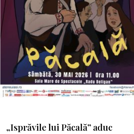
„Isprăvile lui Păcală” aduc