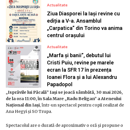
Actualitate
Ziua Diasporei la Iași revine cu
ediția a V-a. Ansamblul
„Carpatica” din Torino va anima
centrul orașului
Actualitate
„Marfa și banii”, debutul lui
Cristi Puiu, revine pe marele
ecran la SFR 17 în prezența
Ioanei Flora și a lui Alexandru
Papadopol
„Isprăvile lui Păcală” Iași se joacă sâmbătă, 30 mai 2026,
de la ora 11:00, în Sala Mare „Radu Beligan” a Ateneului
Național din Iași
, într-un spectacol pentru copii realizat de
Ana Hegyi și SO Trupa.
Spectacolul are o durată de aproximativ o oră și propune o