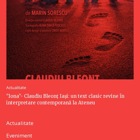
Actualitate
”Iona”- Claudiu Bleonț Iași: un text clasic revine în
interpretare contemporană la Ateneu
Actualitate
Eveniment