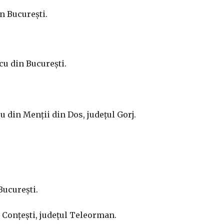
in București.
cu din București.
u din Menții din Dos, județul Gorj.
București.
n Conțești, județul Teleorman.