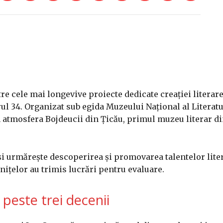
e cele mai longevive proiecte dedicate creației literare
ul 34. Organizat sub egida Muzeului Național al Literatu
n atmosfera Bojdeucii din Țicău, primul muzeu literar d
i urmărește descoperirea și promovarea talentelor liter
anițelor au trimis lucrări pentru evaluare.
 peste trei decenii