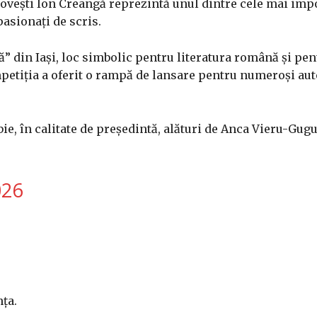
 Povești Ion Creangă reprezintă unul dintre cele mai imp
pasionați de scris.
” din Iași, loc simbolic pentru literatura română și pen
etiția a oferit o rampă de lansare pentru numeroși autor
abie, în calitate de președintă, alături de Anca Vieru-Gug
026
ța.