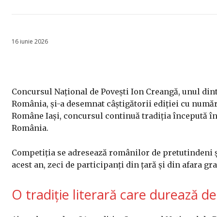
16 iunie 2026
Concursul Național de Povești Ion Creangă, unul dintr
România, și-a desemnat câștigătorii ediției cu număr
Române Iași, concursul continuă tradiția începută î
România.
Competiția se adresează românilor de pretutindeni ș
acest an, zeci de participanți din țară și din afara gr
O tradiție literară care durează de