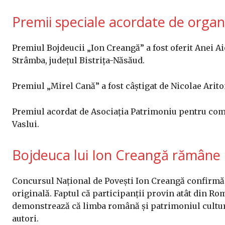
Premii speciale acordate de organi
Premiul Bojdeucii „Ion Creangă” a fost oferit Anei A
Strâmba, județul Bistrița-Năsăud.
Premiul „Mirel Cană” a fost câștigat de Nicolae Arito
Premiul acordat de Asociația Patrimoniu pentru comun
Vaslui.
Bojdeuca lui Ion Creangă rămâne u
Concursul Național de Povești Ion Creangă confirmă, 
originală. Faptul că participanții provin atât din Ro
demonstrează că limba română și patrimoniul cultura
autori.