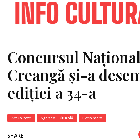
Concursul Național
Creangă și-a desem
ediției a 34-a
Actualitate
Agenda Culturală
Eveniment
SHARE