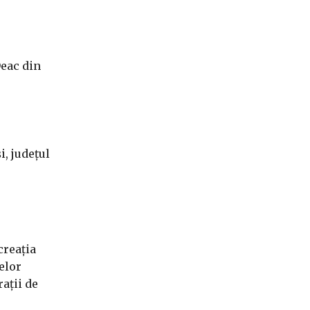
Deac din
, județul
creația
elor
ații de