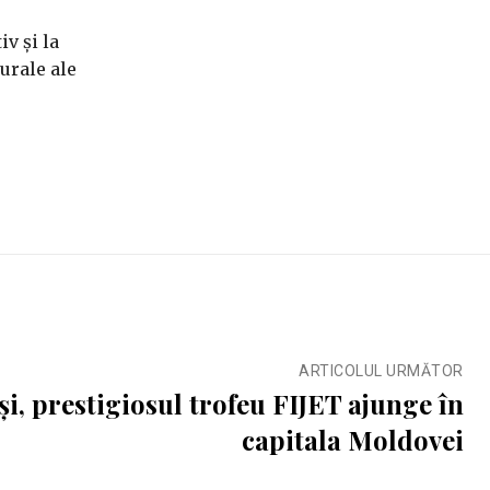
v și la
urale ale
ARTICOLUL URMĂTOR
i, prestigiosul trofeu FIJET ajunge în
capitala Moldovei