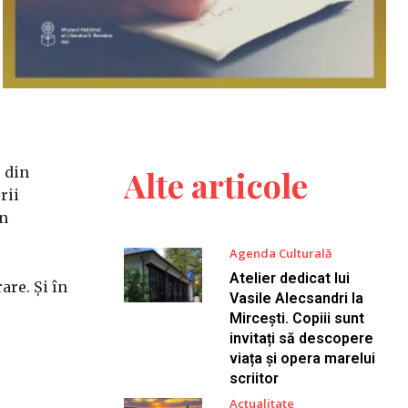
 din
Alte articole
rii
in
Agenda Culturală
Atelier dedicat lui
are. Și în
Vasile Alecsandri la
Mircești. Copiii sunt
invitați să descopere
viața și opera marelui
scriitor
Actualitate