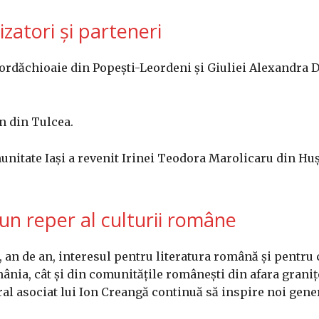
zatori și parteneri
iordăchioaie din Popești-Leordeni și Giuliei Alexandra 
n din Tulcea.
itate Iași a revenit Irinei Teodora Marolicaru din Huși
n reper al culturii române
an de an, interesul pentru literatura română și pentru 
mânia, cât și din comunitățile românești din afara graniț
l asociat lui Ion Creangă continuă să inspire noi gener