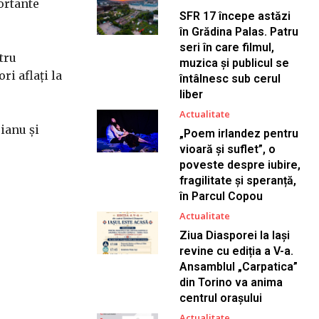
ortante
SFR 17 începe astăzi
în Grădina Palas. Patru
seri în care filmul,
tru
muzica și publicul se
i aflați la
întâlnesc sub cerul
liber
Actualitate
uianu și
„Poem irlandez pentru
vioară și suflet”, o
poveste despre iubire,
fragilitate și speranță,
în Parcul Copou
Actualitate
Ziua Diasporei la Iași
revine cu ediția a V-a.
Ansamblul „Carpatica”
din Torino va anima
centrul orașului
Actualitate