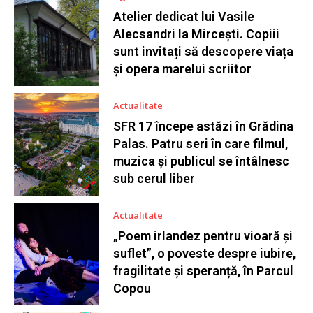
Atelier dedicat lui Vasile
Alecsandri la Mircești. Copiii
sunt invitați să descopere viața
și opera marelui scriitor
Actualitate
SFR 17 începe astăzi în Grădina
Palas. Patru seri în care filmul,
muzica și publicul se întâlnesc
sub cerul liber
Actualitate
„Poem irlandez pentru vioară și
suflet”, o poveste despre iubire,
fragilitate și speranță, în Parcul
Copou