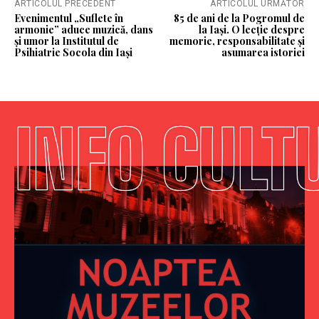
ARTICOLUL PRECEDENT
ARTICOLUL URMĂTOR
Evenimentul „Suflete în
85 de ani de la Pogromul de
armonie” aduce muzică, dans
la Iași. O lecție despre
și umor la Institutul de
memorie, responsabilitate și
Psihiatrie Socola din Iași
asumarea istoriei