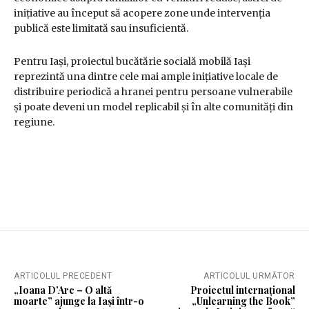
inițiative au început să acopere zone unde intervenția
publică este limitată sau insuficientă.
Pentru Iași, proiectul bucătărie socială mobilă Iași
reprezintă una dintre cele mai ample inițiative locale de
distribuire periodică a hranei pentru persoane vulnerabile
și poate deveni un model replicabil și în alte comunități din
regiune.
ARTICOLUL PRECEDENT
ARTICOLUL URMĂTOR
„Ioana D’Arc – O altă
Proiectul internațional
moarte” ajunge la Iași într-o
„Unlearning the Book”