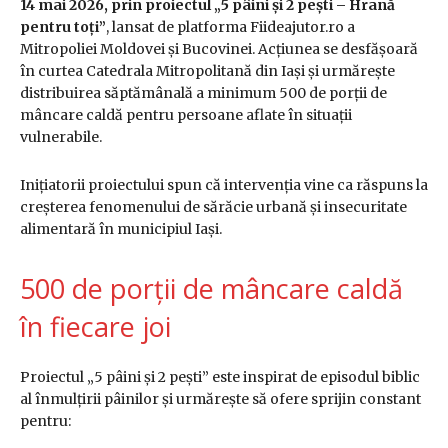
14 mai 2026, prin proiectul „5 pâini și 2 pești – Hrană
pentru toți”
, lansat de platforma
Fiideajutor.ro
a
Mitropoliei Moldovei și Bucovinei. Acțiunea se desfășoară
în curtea
Catedrala Mitropolitană din Iași
și urmărește
distribuirea săptămânală a minimum 500 de porții de
mâncare caldă pentru persoane aflate în situații
vulnerabile.
Inițiatorii proiectului spun că intervenția vine ca răspuns la
creșterea fenomenului de sărăcie urbană și insecuritate
alimentară în municipiul Iași.
500 de porții de mâncare caldă
în fiecare joi
Proiectul „5 pâini și 2 pești” este inspirat de episodul biblic
al înmulțirii pâinilor și urmărește să ofere sprijin constant
pentru: