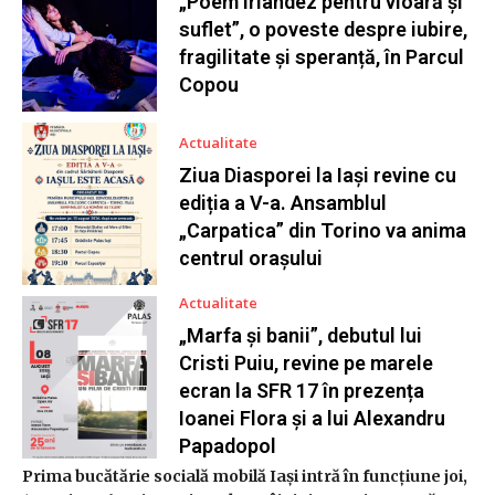
„Poem irlandez pentru vioară și
suflet”, o poveste despre iubire,
fragilitate și speranță, în Parcul
Copou
Actualitate
Ziua Diasporei la Iași revine cu
ediția a V-a. Ansamblul
„Carpatica” din Torino va anima
centrul orașului
Actualitate
„Marfa și banii”, debutul lui
Cristi Puiu, revine pe marele
ecran la SFR 17 în prezența
Ioanei Flora și a lui Alexandru
Papadopol
Prima bucătărie socială mobilă Iași intră în funcțiune joi,