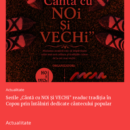
Actualitate
Serile „Cântă cu NOi Și VECHi” readuc tradiția în
Copou prin întâlniri dedicate cântecului popular
Actualitate