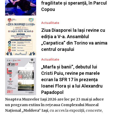
fragilitate și speranță, în Parcul
Copou
Actualitate
Ziua Diasporei la Iași revine cu
ediția a V-a. Ansamblul
„Carpatica” din Torino va anima
centrul orașului
Actualitate
„Marfa și banii”, debutul lui
Cristi Puiu, revine pe marele
ecran la SFR 17 în prezența
Ioanei Flora și a lui Alexandru
Papadopol
Noaptea Muzeelor Iași 2026 are loc pe 23 mai și aduce
un program extins în rețeaua Complexului Muzeal
Național „Moldova” Iași
, cu acces la expoziții, concerte,