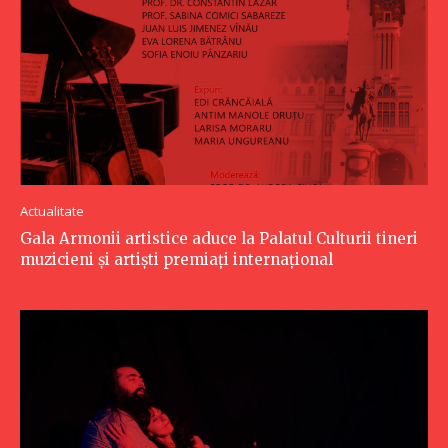
Actualitate
Gala Armonii artistice aduce la Palatul Culturii tineri
muzicieni și artiști premiați internațional