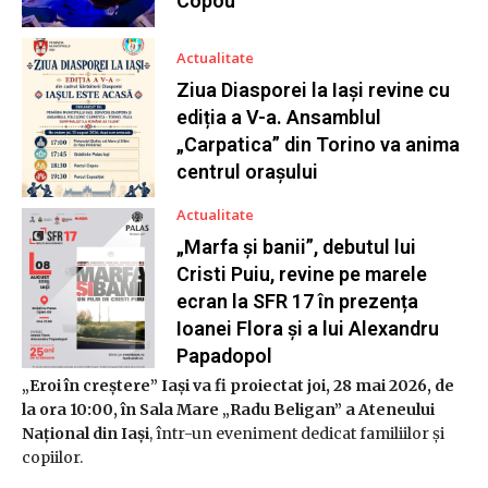
Copou
Actualitate
Ziua Diasporei la Iași revine cu
ediția a V-a. Ansamblul
„Carpatica” din Torino va anima
centrul orașului
Actualitate
„Marfa și banii”, debutul lui
Cristi Puiu, revine pe marele
ecran la SFR 17 în prezența
Ioanei Flora și a lui Alexandru
Papadopol
„Eroi în creștere” Iași va fi proiectat joi, 28 mai 2026, de
la ora 10:00, în Sala Mare „Radu Beligan” a Ateneului
Național din Iași
, într-un eveniment dedicat familiilor și
copiilor.