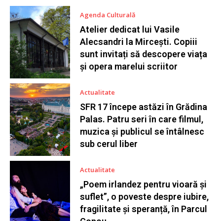
Agenda Culturală
Atelier dedicat lui Vasile
Alecsandri la Mircești. Copiii
sunt invitați să descopere viața
și opera marelui scriitor
Actualitate
SFR 17 începe astăzi în Grădina
Palas. Patru seri în care filmul,
muzica și publicul se întâlnesc
sub cerul liber
Actualitate
„Poem irlandez pentru vioară și
suflet”, o poveste despre iubire,
fragilitate și speranță, în Parcul