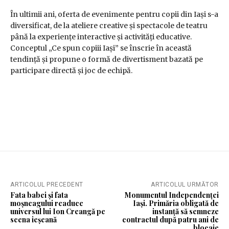
În ultimii ani, oferta de evenimente pentru copii din Iași s-a
diversificat, de la ateliere creative și spectacole de teatru
până la experiențe interactive și activități educative.
Conceptul „Ce spun copiii Iași” se înscrie în această
tendință și propune o formă de divertisment bazată pe
participare directă și joc de echipă.
ARTICOLUL PRECEDENT
ARTICOLUL URMĂTOR
Fata babei și fata
Monumentul Independenței
moșneagului readuce
Iași. Primăria obligată de
universul lui Ion Creangă pe
instanță să semneze
scena ieșeană
contractul după patru ani de
blocaje