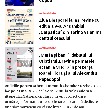
Copou
Actualitate
Ziua Diasporei la Iași revine cu
ediția a V-a. Ansamblul
„Carpatica” din Torino va anima
centrul orașului
Actualitate
„Marfa și banii”, debutul lui
Cristi Puiu, revine pe marele
ecran la SFR 17 în prezența
Ioanei Flora și a lui Alexandru
Papadopol
Audițiile pentru Atheneum Youth Chamber Orchestra au
loc pe 23 mai 2026, de la ora 12:00, la Sala Galerii a
Ateneului Național din Iași
, într-un proiect care
urmărește formarea unei orchestre de cameră dedicate
tinerilor muzicieni cu vârste între 16 și 23 de ani.