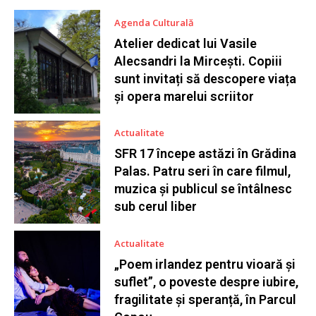
Agenda Culturală
Atelier dedicat lui Vasile
Alecsandri la Mircești. Copiii
sunt invitați să descopere viața
și opera marelui scriitor
Actualitate
SFR 17 începe astăzi în Grădina
Palas. Patru seri în care filmul,
muzica și publicul se întâlnesc
sub cerul liber
Actualitate
„Poem irlandez pentru vioară și
suflet”, o poveste despre iubire,
fragilitate și speranță, în Parcul