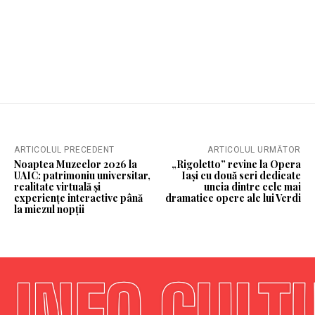
ARTICOLUL PRECEDENT
ARTICOLUL URMĂTOR
Noaptea Muzeelor 2026 la
„Rigoletto” revine la Opera
UAIC: patrimoniu universitar,
Iași cu două seri dedicate
realitate virtuală și
uneia dintre cele mai
experiențe interactive până
dramatice opere ale lui Verdi
la miezul nopții