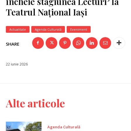
încheie stagiunea Lecturi³ la
Teatrul Național Iași
Actualitate
Agenda Culturală
Eveniment
SHARE
22 iunie 2026
Alte articole
Agenda Culturală