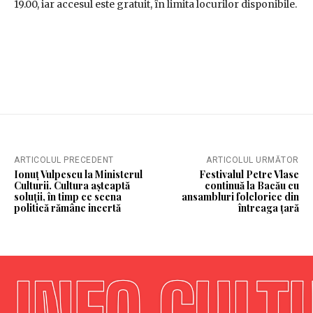
19.00, iar accesul este gratuit, în limita locurilor disponibile.
ARTICOLUL PRECEDENT
ARTICOLUL URMĂTOR
Ionuț Vulpescu la Ministerul
Festivalul Petre Vlase
Culturii. Cultura așteaptă
continuă la Bacău cu
soluții, în timp ce scena
ansambluri folclorice din
politică rămâne incertă
întreaga țară