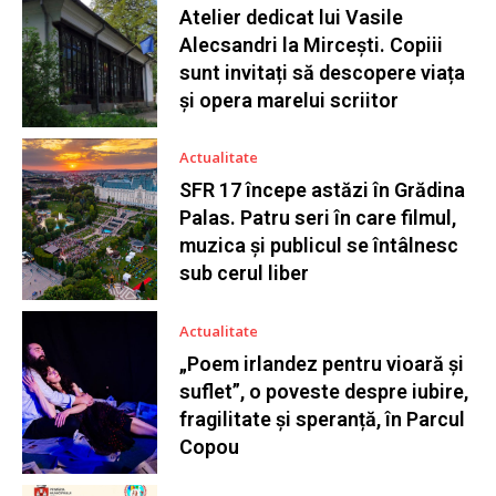
Atelier dedicat lui Vasile
Alecsandri la Mircești. Copiii
sunt invitați să descopere viața
și opera marelui scriitor
Actualitate
SFR 17 începe astăzi în Grădina
Palas. Patru seri în care filmul,
muzica și publicul se întâlnesc
sub cerul liber
Actualitate
„Poem irlandez pentru vioară și
suflet”, o poveste despre iubire,
fragilitate și speranță, în Parcul
Copou