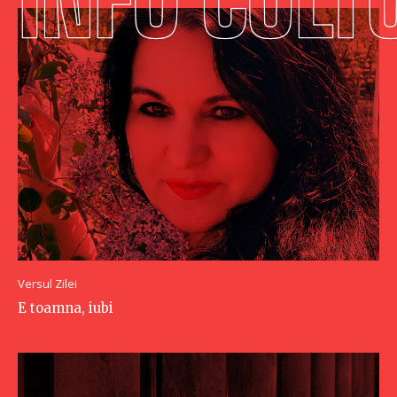
Versul Zilei
E toamna, iubi