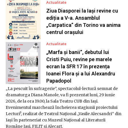
Actualitate
Ziua Diasporei la Iași revine cu
ediția a V-a. Ansamblul
„Carpatica” din Torino va anima
centrul orașului
Actualitate
„Marfa și banii”, debutul lui
Cristi Puiu, revine pe marele
ecran la SFR 17 în prezența
Ioanei Flora și a lui Alexandru
Papadopol
„La pescuit în sufragerie”, spectacolul-lectură semnat de
dramaturga Diana Manole, va fi prezentat luni, 29 iunie
2026, de la ora 19.00, la Sala Teatru CUB din Iași.
Evenimentul marchează încheierea stagiunii proiectului
Lecturi³, realizat de Teatrul Național „Vasile Alecsandri” din
Iași în parteneriat cu Muzeul Național al Literaturii
Române Iași, FILIT și Alecart.